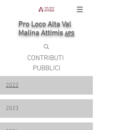
Pro Loco Alta Val
Malina Attimis
APS
CONTRIBUTI
PUBBLICI
2022
2023