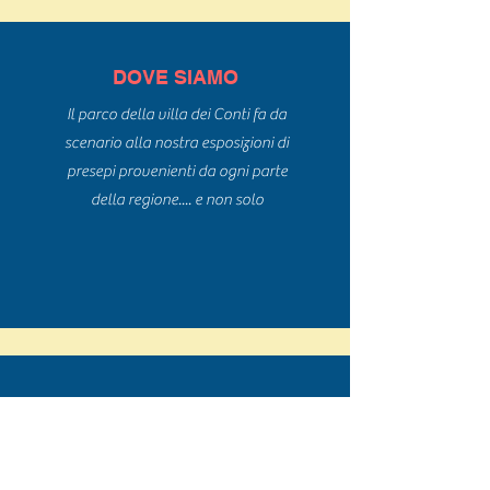
DOVE SIAMO
Il parco della villa dei Conti fa da
scenario alla nostra esposizioni di
presepi provenienti da ogni parte
della regione.... e non solo
EVENTI
Vieni a scoprire tutte le nostre
meravigliose creazioni lungo un